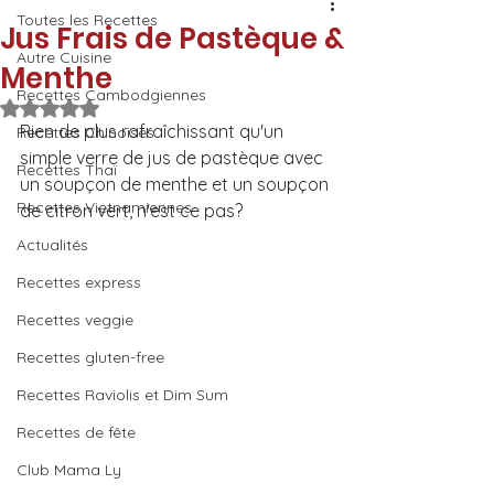
Toutes les Recettes
Jus Frais de Pastèque &
Autre Cuisine
Menthe
Recettes Cambodgiennes
Noté NaN étoiles sur 5.
Rien de plus rafraîchissant qu'un 
Recettes Chinoises
simple verre de jus de pastèque avec 
Recettes Thaï
un soupçon de menthe et un soupçon 
Recettes Vietnamiennes
de citron vert, n'est ce pas? 
Actualités
Recettes express
Recettes veggie
Recettes gluten-free
Recettes Raviolis et Dim Sum
Recettes de fête
Club Mama Ly