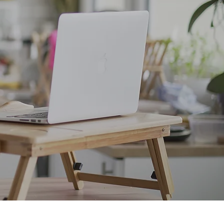
es
ques
a Ly