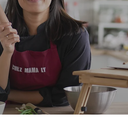
e meilleur d
ettes asiati
c cheffe culinaire et consultante Mam
Consulting
Cours de cuisine