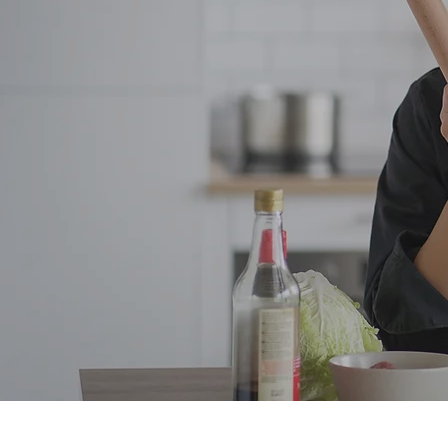
L
rec
ave