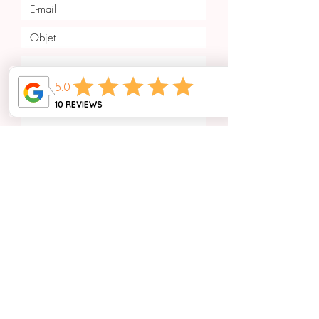
Envoyer
Une question?
Vous souhaitez en savoir plus sur nos actions,
organiser un événement avec nous ou proposer une
collaboration ? Nous serions ravis d’échanger avec vous
!