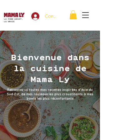
Connexion
LA FOOD ASIAT,
LA VRAIE
Bienvenue dans
la cuisine de
Mama Ly
Retrouvez ici toutes mes recettes inspirées d’Asie du
Sud-Est, de mes rouleaux les plus croustillants à mes
bowls les plus réconfortants