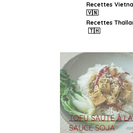
Recettes Vietn
🇻🇳
Recettes Thaïla
🇹🇭
TOFU SAUTÉ À LA
SAUCE SOJA