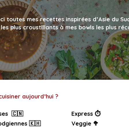
ci toutes mes recettes inspirées d’Asie du Su
les plus croustillants à mes bowls les plus ré
uisiner aujourd’hui ?
ses 🇨🇳
Express ⏱️
dgiennes 🇰🇭
Veggie 🥦