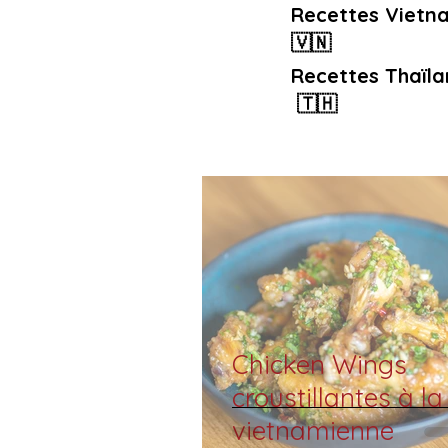
Recettes Vietn
🇻🇳
Recettes Thaïla
🇹🇭
Chicken Wings
croustillantes à la
vietnamienne