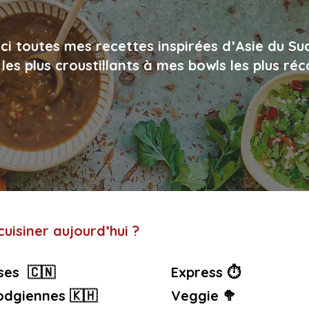
ci toutes mes recettes inspirées d’Asie du Su
les plus croustillants à mes bowls les plus ré
uisiner aujourd’hui ?
ses 🇨🇳
Express ⏱️
dgiennes 🇰🇭
Veggie 🥦