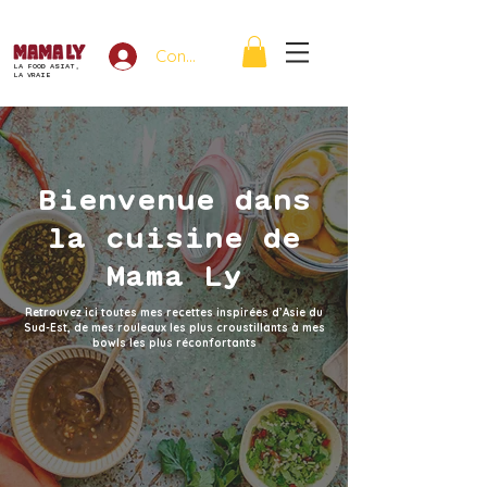
Connexion
LA FOOD ASIAT,
LA VRAIE
Bienvenue dans
la cuisine de
Mama Ly
Retrouvez ici toutes mes recettes inspirées d’Asie du
Sud-Est, de mes rouleaux les plus croustillants à mes
bowls les plus réconfortants