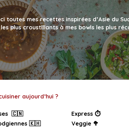
ci toutes mes recettes inspirées d’Asie du Su
les plus croustillants à mes bowls les plus ré
uisiner aujourd’hui ?
ses 🇨🇳
Express ⏱️
dgiennes 🇰🇭
Veggie 🥦