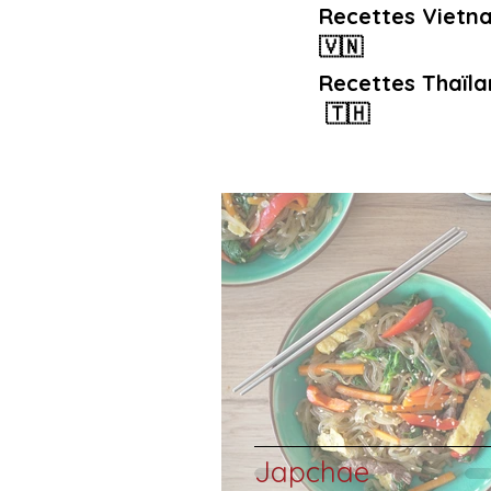
Recettes Vietn
🇻🇳
Recettes Thaïla
🇹🇭
Japchae