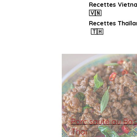
Recettes Vietn
🇻🇳
Recettes Thaïla
🇹🇭
Porc sauté au Basi
Thaï