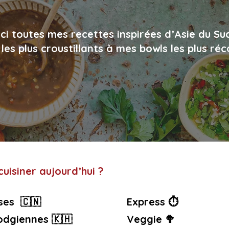
ci toutes mes recettes inspirées d’Asie du Su
les plus croustillants à mes bowls les plus ré
uisiner aujourd’hui ?
ses 🇨🇳
Express ⏱️
dgiennes 🇰🇭
Veggie 🥦