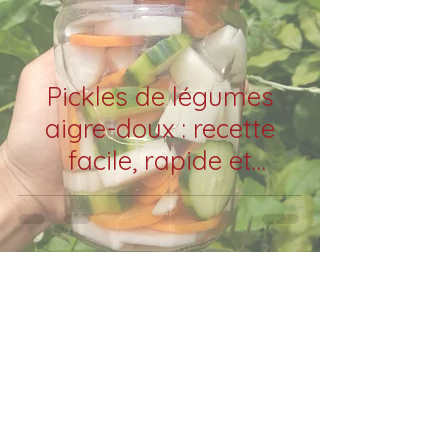
Pickles de légumes
aigre-doux : recette
facile, rapide et
croquante