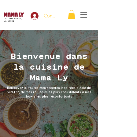
Connexion
LA FOOD ASIAT,
LA VRAIE
Bienvenue dans
la cuisine de
Mama Ly
Retrouvez ici toutes mes recettes inspirées d’Asie du
Sud-Est, de mes rouleaux les plus croustillants à mes
bowls les plus réconfortants