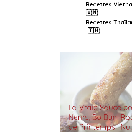
Recettes Vietn
🇻🇳
Recettes Thaïla
🇹🇭
La Vraie Sauce po
Nems, Bo Bun, Ro
de Printemps : Nu