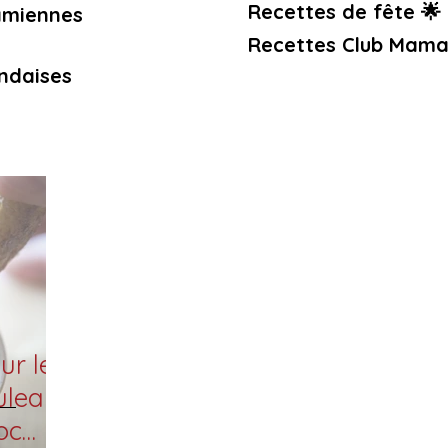
Recettes de fête 🌟
amiennes
Recettes Club Mama
ndaises
ur les
uleaux
oc