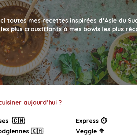
ci toutes mes recettes inspirées d’Asie du Su
les plus croustillants à mes bowls les plus ré
uisiner aujourd’hui ?
ses 🇨🇳
Express ⏱️
dgiennes 🇰🇭
Veggie 🥦