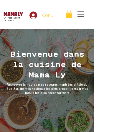
Connexion
LA FOOD ASIAT,
LA VRAIE
Bienvenue dans
la cuisine de
Mama Ly
Retrouvez ici toutes mes recettes inspirées d’Asie du
Sud-Est, de mes rouleaux les plus croustillants à mes
bowls les plus réconfortants