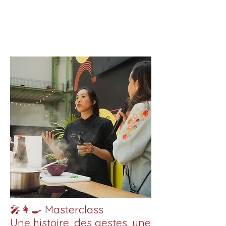
🎤👩‍🍳 Masterclass
Une histoire, des gestes, une