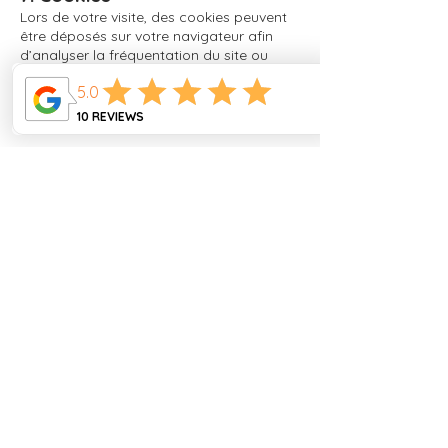
Lors de votre visite, des cookies peuvent
être déposés sur votre navigateur afin
d’analyser la fréquentation du site ou
d’améliorer l’expérience utilisateur.
Vous pouvez à tout moment configurer
votre navigateur pour refuser les cookies.
8. Outil d’analyse – Wix
Analytics
Ce site utilise Wix Analytics, un outil de
mesure d’audience fourni par Wix.
Les données collectées via les cookies (y
compris votre adresse IP) sont utilisées
exclusivement pour analyser l’usage du
site et générer des rapports statistiques.
Wix peut transférer ces données à des
tiers pour traitement, mais ne recoupe
pas votre adresse IP avec d'autres
données personnelles.
En utilisant ce site, vous acceptez
expressément le traitement de vos
données par Wix conformément à ces