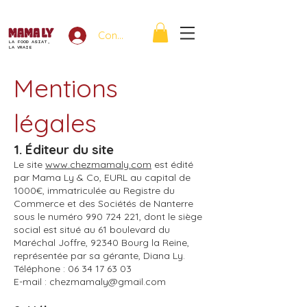
Connexion
LA FOOD ASIAT,
LA VRAIE
Mentions
légales
1. Éditeur du site
Le site
www.chezmamaly.com
est édité
par Mama Ly & Co, EURL au capital de
1000€, immatriculée au Registre du
Commerce et des Sociétés de Nanterre
sous le numéro
990 724 221
, dont le siège
social est situé au 61 boulevard du
Maréchal Joffre, 92340 Bourg la Reine,
représentée par sa gérante, Diana Ly.
Téléphone :
06 34 17 63 03
E-mail : chezmamaly@gmail.com