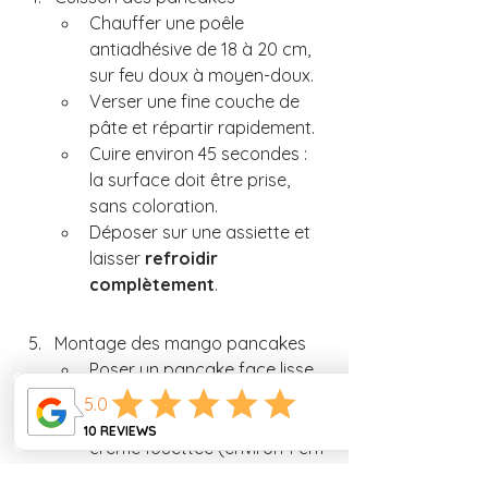
Chauffer une poêle 
antiadhésive de 18 à 20 cm, 
sur feu doux à moyen-doux.
Verser une fine couche de 
pâte et répartir rapidement.
Cuire environ 45 secondes : 
la surface doit être prise, 
sans coloration.
Déposer sur une assiette et 
laisser 
refroidir 
complètement
.
Montage des mango pancakes
Poser un pancake face lisse 
vers le bas.
Déposer une bande de 
crème fouettée (environ 1 cm 
d’épaisseur).