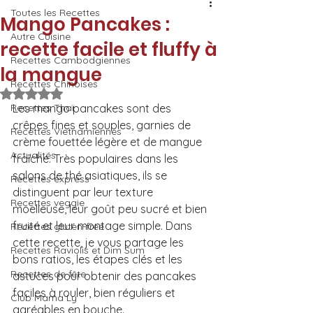
Toutes les Recettes
Mango Pancakes :
Autre Cuisine
recette facile et fluffy à
Recettes Cambodgiennes
la mangue
Recettes Chinoises
Noté NaN étoiles sur 5.
Recettes Thaï
Les mango pancakes sont des 
crêpes fines et souples, garnies de 
Recettes Vietnamiennes
crème fouettée légère et de mangue 
Actualités
fraîche. Très populaires dans les 
salons de thé asiatiques, ils se 
Recettes express
distinguent par leur texture 
Recettes veggie
moelleuse, leur goût peu sucré et bien 
fruité et leur montage simple. Dans 
Recettes gluten-free
cette recette, je vous partage les 
Recettes Raviolis et Dim Sum
bons ratios, les étapes clés et les 
Recettes de fête
astuces pour obtenir des pancakes 
faciles à rouler, bien réguliers et 
Club Mama Ly
agréables en bouche.