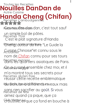
Toutes les Recettes
Nouilles DanDan de
Autre Cuisine
Handa Cheng (Chifan)
Recettes Cambodgiennes
Noté NaN étoiles sur 5.
Ces nouilles dan dan, c’est tout sauf 
Recettes Chinoises
un simple bol de pâtes.
Recettes Thaï
 C’est le plat signature d’Handa 
Recettes Vietnamiennes
Cheng, auteur du livre "Le Guide la 
Cuisine Chinoise"et connu sous le 
Actualités
nom de
 Chifan
 connu pour ses tours 
Recettes express
dans les quartiers asiatiques de Paris. 
On a cuisiné ensemble chez moi, et il 
Recettes veggie
m’a montré tous ses secrets pour 
Recettes gluten-free
réussir cette recette emblématique 
Recettes Raviolis et Dim Sum
du Sichuan à différents niveaux mais 
sans rien sacrifier au 
g
oût. Si 
vous 
Recettes de fête
aimez quand ça pique, que ça 
Club Mama Ly
croustille, et que ça fond en bouche à 