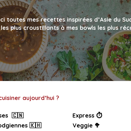
ci toutes mes recettes inspirées d’Asie du Su
les plus croustillants à mes bowls les plus ré
uisiner aujourd’hui ?
ses 🇨🇳
Express ⏱️
dgiennes 🇰🇭
Veggie 🥦