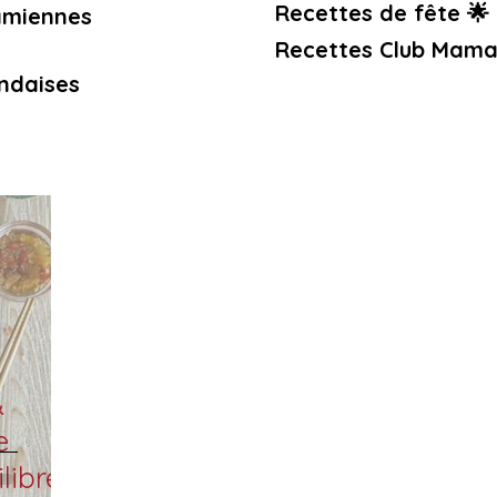
Recettes de fête 🌟
amiennes
Recettes Club Mama
ndaises
&
e
librée