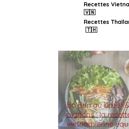
Recettes Vietn
🇻🇳
Recettes Thaïla
🇹🇭
Bo Bun au bœuf 
oignons : la recett
vietnamienne équi