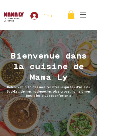
Connexion
LA FOOD ASIAT,
LA VRAIE
Bienvenue dans
la cuisine de
Mama Ly
Retrouvez ici toutes mes recettes inspirées d’Asie du
Sud-Est, de mes rouleaux les plus croustillants à mes
bowls les plus réconfortants