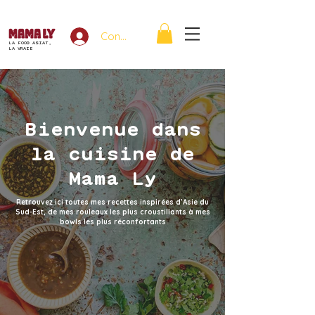
Connexion
LA FOOD ASIAT,
LA VRAIE
Bienvenue dans
la cuisine de
Mama Ly
Retrouvez ici toutes mes recettes inspirées d’Asie du
Sud-Est, de mes rouleaux les plus croustillants à mes
bowls les plus réconfortants