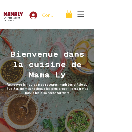
Connexion
LA FOOD ASIAT,
LA VRAIE
Bienvenue dans
la cuisine de
Mama Ly
Retrouvez ici toutes mes recettes inspirées d’Asie du
Sud-Est, de mes rouleaux les plus croustillants à mes
bowls les plus réconfortants