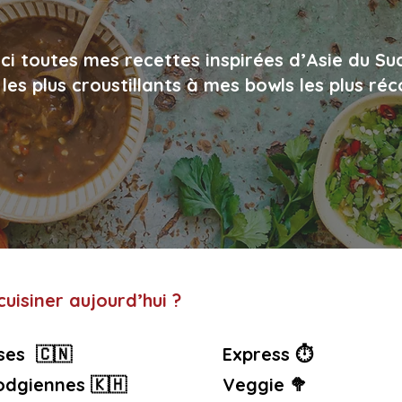
ci toutes mes recettes inspirées d’Asie du Su
les plus croustillants à mes bowls les plus ré
uisiner aujourd’hui ?
ses 🇨🇳
Express ⏱️
dgiennes 🇰🇭
Veggie 🥦