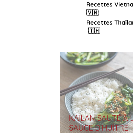
Recettes Vietn
🇻🇳
Recettes Thaïla
🇹🇭
KAILAN SAUTÉ À 
SAUCE D'HUÎTRE