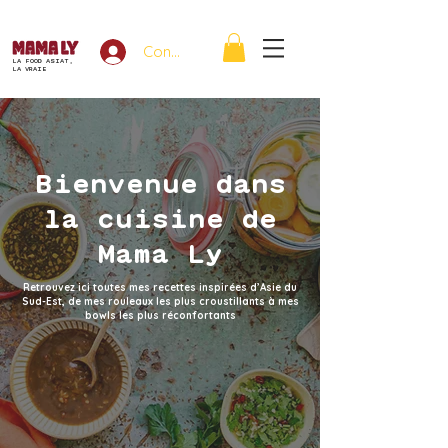
Connexion
LA FOOD ASIAT,
LA VRAIE
Bienvenue dans
la cuisine de
Mama Ly
Retrouvez ici toutes mes recettes inspirées d’Asie du
Sud-Est, de mes rouleaux les plus croustillants à mes
bowls les plus réconfortants