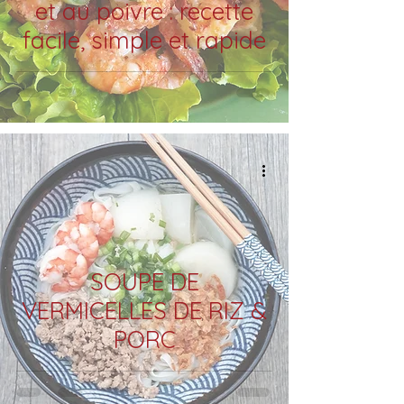
et au poivre : recette
facile, simple et rapide
SOUPE DE
VERMICELLES DE RIZ &
PORC