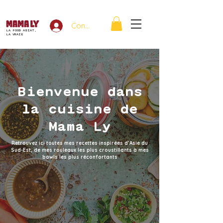
Connexion
LA FOOD ASIAT,
LA VRAIE
Bienvenue dans
la cuisine de
Mama Ly
Retrouvez ici toutes mes recettes inspirées d’Asie du
Sud-Est, de mes rouleaux les plus croustillants à mes
bowls les plus réconfortants