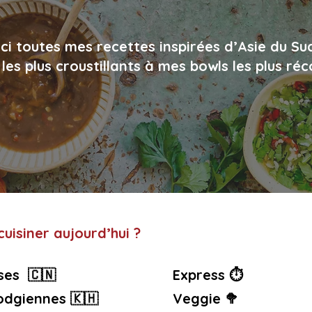
ci toutes mes recettes inspirées d’Asie du Su
les plus croustillants à mes bowls les plus ré
uisiner aujourd’hui ?
ses 🇨🇳
Express ⏱️
dgiennes 🇰🇭
Veggie 🥦