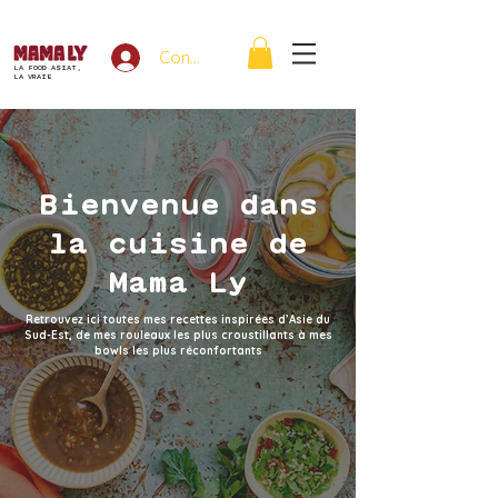
Connexion
LA FOOD ASIAT,
LA VRAIE
Bienvenue dans
la cuisine de
Mama Ly
Retrouvez ici toutes mes recettes inspirées d’Asie du
Sud-Est, de mes rouleaux les plus croustillants à mes
bowls les plus réconfortants