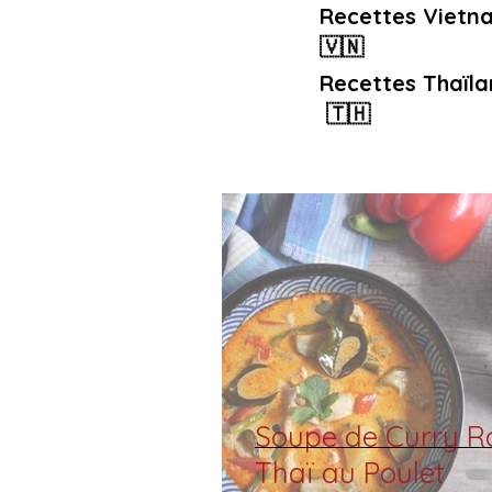
Recettes Vietn
🇻🇳
Recettes Thaïla
🇹🇭
Soupe de Curry R
Thaï au Poulet