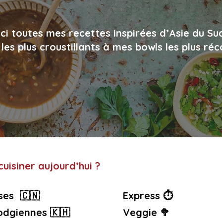
ci toutes mes recettes inspirées d’Asie du Su
les plus croustillants à mes bowls les plus ré
uisiner aujourd’hui ?
ses 🇨🇳
Express ⏱️
dgiennes 🇰🇭
Veggie 🥦