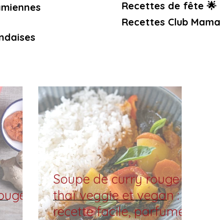
Recettes de fête 🌟
amiennes
Recettes Club Mama
ndaises
Soupe de curry rouge
ouge
thaï veggie et vegan :
recette facile, parfumée