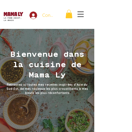
Connexion
LA FOOD ASIAT,
LA VRAIE
Bienvenue dans
la cuisine de
Mama Ly
Retrouvez ici toutes mes recettes inspirées d’Asie du
Sud-Est, de mes rouleaux les plus croustillants à mes
bowls les plus réconfortants