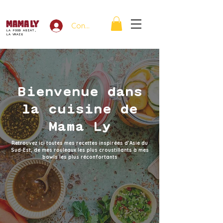
Connexion
LA FOOD ASIAT,
LA VRAIE
Bienvenue dans
la cuisine de
Mama Ly
Retrouvez ici toutes mes recettes inspirées d’Asie du
Sud-Est, de mes rouleaux les plus croustillants à mes
bowls les plus réconfortants