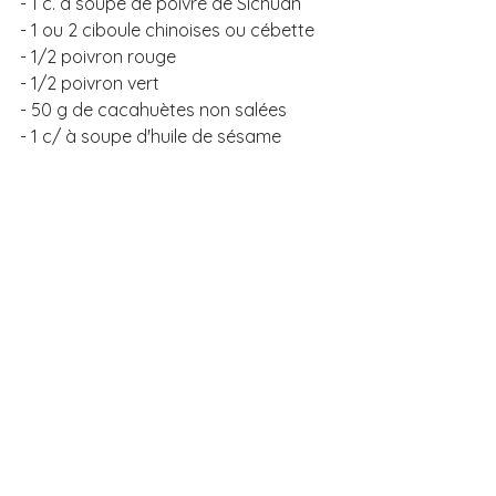
- 1 c. à soupe de poivre de Sichuan
- 1 ou 2 ciboule chinoises ou cébette
- 1/2 poivron rouge 
- 1/2 poivron vert
- 50 g de cacahuètes non salées
- 1 c/ à soupe d'huile de sésame 