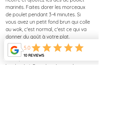
marinés. Faites dorer les morceaux 
de poulet pendant 3-4 minutes. Si 
vous avez un petit fond brun qui colle 
au wok, c'est normal, c'est ce qui va 
donner du goût à votre plat. 
6. Lorsque les dés de poulet sont 
dorés, retirez-les du feu et réservez-
les de côté. Dans le même wok, 
versez le reste d'huile et faites revenir 
l'ail, le gingembre, les piments séchés 
et le poivre du Sichuan pendant 1 
minute. 
7. Versez la sauce dans le wok et 
laissez-la bouillir. Quand la sauce 
commence à s'épaissir, ajoutez les 
dés de poulet et les dès de poivrons. 