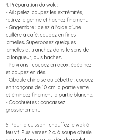
4. Préparation du wok :
- Ail : pelez, coupez les extrémités, 
retirez le germe et hachez finement. 
- Gingembre : pelez à l'aide d'une 
cuillère à café, coupez en fines 
lamelles. Superposez quelques 
lamelles et tranchez dans le sens de 
la longueur, puis hachez. 
- Poivrons : coupez en deux, épépinez 
et coupez en dés. 
- Ciboule chinoise ou cébette : coupez 
en tronçons de 10 cm la partie verte 
et émincez finement la partie blanche. 
- Cacahuètes : concassez 
grossièrement.
5. Pour la cuisson : chauffez le wok à 
feu vif. Puis versez 2 c. à soupe d'huile 
neutre et ajoutez les dés de poulet 