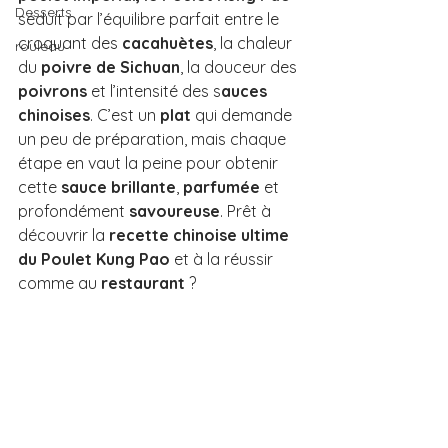
Desserts
séduit par l’équilibre parfait entre le 
croquant des 
cacahuètes
, la chaleur 
rouleau
du 
poivre de Sichuan
, la douceur des 
poivrons
 et l’intensité des s
auces 
chinoises
. C’est un 
plat
 qui demande 
un peu de préparation, mais chaque 
étape en vaut la peine pour obtenir 
cette 
sauce brillante
, 
parfumée
 et 
profondément 
savoureuse
. Prêt à 
découvrir la 
recette chinoise ultime 
du Poulet Kung Pao 
et à la réussir 
comme au 
restaurant
 ?