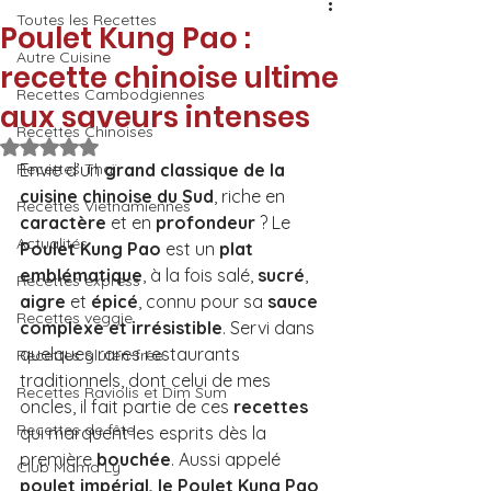
Toutes les Recettes
Poulet Kung Pao :
Autre Cuisine
recette chinoise ultime
Recettes Cambodgiennes
aux saveurs intenses
Recettes Chinoises
Noté NaN étoiles sur 5.
Recettes Thaï
Envie d’un 
grand classique de la 
cuisine chinoise du Sud
, riche en 
Recettes Vietnamiennes
caractère
 et en 
profondeur
 ? Le 
Actualités
Poulet Kung Pao
 est un
 plat 
emblématique
, à la fois salé, 
sucré
, 
Recettes express
aigre
 et 
épicé
, connu pour sa
 sauce 
Recettes veggie
complexe et irrésistible
. Servi dans 
quelques rares restaurants 
Recettes gluten-free
traditionnels, dont celui de mes 
Recettes Raviolis et Dim Sum
oncles, il fait partie de ces 
recettes
Recettes de fête
qui marquent les esprits dès la 
première 
bouchée
. Aussi appelé 
Club Mama Ly
poulet impérial, le Poulet Kung Pao