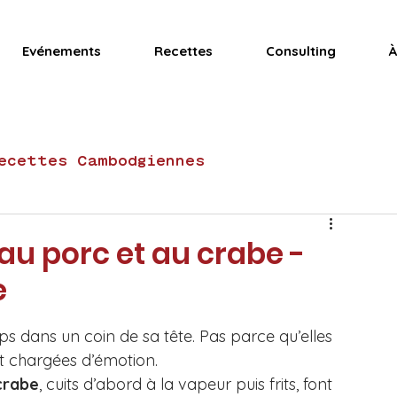
Evénements
Recettes
Consulting
À
ecettes Cambodgiennes
Recettes Vietnamiennes
Actualités
 au porc et au crabe -
e
Recettes gluten-free
ps dans un coin de sa tête. Pas parce qu’elles 
t chargées d’émotion.
tes de fête
Club Mama Ly
Desserts
 crabe
, cuits d’abord à la vapeur puis frits, font 