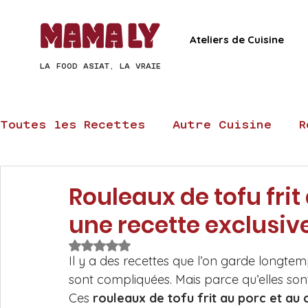
Ateliers de Cuisine
LA FOOD ASIAT, LA VRAIE
Toutes les Recettes
Autre Cuisine
R
Recettes Chinoises
Recettes Thaï
Rouleaux de tofu frit
une recette exclusiv
Recettes express
Recettes veggie
Noté NaN étoiles sur 5.
Il y a des recettes que l’on garde longtem
sont compliquées. Mais parce qu’elles son
Recettes Raviolis et Dim Sum
Recet
Ces 
rouleaux de tofu frit au porc et au