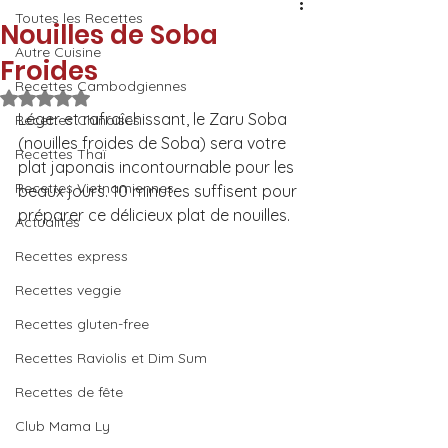
Toutes les Recettes
Nouilles de Soba
Autre Cuisine
Froides
Recettes Cambodgiennes
Noté NaN étoiles sur 5.
Léger et rafraîchissant, le Zaru Soba 
Recettes Chinoises
(nouilles froides de Soba) sera votre 
Recettes Thaï
plat japonais incontournable pour les 
Recettes Vietnamiennes
beaux jours. 10 minutes suffisent pour 
préparer ce délicieux plat de nouilles.
Actualités
Recettes express
Recettes veggie
Recettes gluten-free
Recettes Raviolis et Dim Sum
Recettes de fête
Club Mama Ly