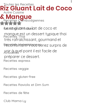
Toutes les Recettes
Riz Gluant Lait de Coco
Autre Cuisine
& Mangue
Recettes Cambodgiennes
Noté NaN étoiles sur 5.
Le riz gluant au lait de coco et 
Recettes Chinoises
mangue est un dessert typique thaï 
Recettes Thaï
très rafraîchissant, gourmand et 
Recettes Vietnamiennes
réconfortant! Vous seriez surpris de 
voir à quel point il est facile de 
Actualités
préparer ce dessert.
Recettes express
Recettes veggie
Recettes gluten-free
Recettes Raviolis et Dim Sum
Recettes de fête
Club Mama Ly