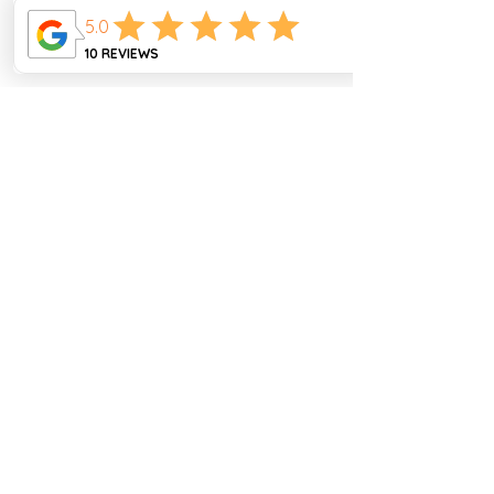
sur le riz. 
En images
https://www.youtube.com/watch?
v=qbrQuwBe-1E
#recettefacile
#dessertthai
#rizgluantcoco
#rizgluantaulaitdecocoetmangue
#cuisinethai
#dessertasiatique
#cuisineasiatique
#cuisinefacile
#cuisineauthentique
#recettefamiliale