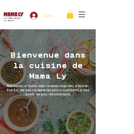
Connexion
LA FOOD ASIAT,
LA VRAIE
Bienvenue dans
la cuisine de
Mama Ly
Retrouvez ici toutes mes recettes inspirées d’Asie du
Sud-Est, de mes rouleaux les plus croustillants à mes
bowls les plus réconfortants