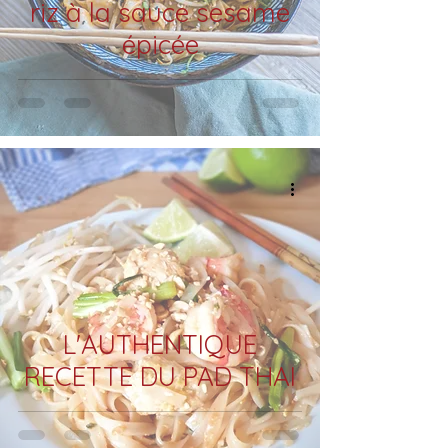
riz à la sauce sesame
épicée
L'AUTHENTIQUE
RECETTE DU PAD THAI