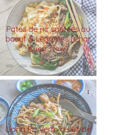
Pates de riz sautées au
boeuf & Légumes (Char
Kuey Tiew)
Liang Pi- Vermicelles de