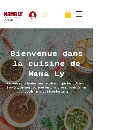
Connexion
LA FOOD ASIAT,
LA VRAIE
Bienvenue dans
la cuisine de
Mama Ly
Retrouvez ici toutes mes recettes inspirées d’Asie du
Sud-Est, de mes rouleaux les plus croustillants à mes
bowls les plus réconfortants