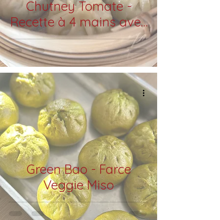
Chutney Tomate -
Recette à 4 mains avec
Natacha Comar
Green Bao - Farce
Veggie Miso