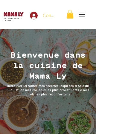
Connexion
LA FOOD ASIAT,
LA VRAIE
Bienvenue dans
la cuisine de
Mama Ly
Retrouvez ici toutes mes recettes inspirées d’Asie du
Sud-Est, de mes rouleaux les plus croustillants à mes
bowls les plus réconfortants