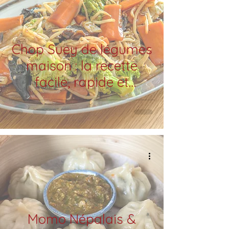
Chop Suey de légumes
maison : la recette
facile, rapide et
savoureuse
Momo Népalais &