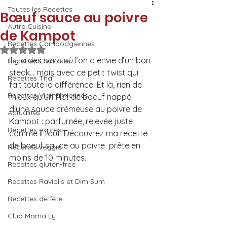
Toutes les Recettes
Bœuf sauce au poivre
Autre Cuisine
de Kampot
Recettes Cambodgiennes
Noté NaN étoiles sur 5.
Il y a des soirs où l’on a envie d’un bon 
Recettes Chinoises
steak… mais avec ce petit twist qui 
Recettes Thaï
fait toute la différence. Et là, rien de 
Recettes Vietnamiennes
mieux qu’un filet de boeuf nappé 
d'une sauce crémeuse au poivre de 
Actualités
Kampot : parfumée, relevée juste 
Recettes express
comme il faut. Découvrez ma recette 
de boeuf sauce au poivre  prête en 
Recettes veggie
moins de 10 minutes.
Recettes gluten-free
Recettes Raviolis et Dim Sum
Recettes de fête
Club Mama Ly