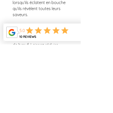
lorsqu’ils éclatent en bouche 
qu’ils révèlent toutes leurs 
saveurs.
Versez un trait de cognac pour 
déglacer, grattez bien le fond de 
la poêle, puis ajoutez le bouillon 
de bœuf. Laissez réduire 
quelques minutes.
Enfin, versez la crème fraîche et 
laissez mijoter 2 à 3 minutes, 
jusqu’à obtenir une sauce 
onctueuse, brillante et irrésistible.
Tranchez vos entrecôtes et 
disposez-les joliment dans des 
assiettes.