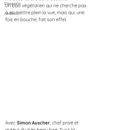
Desserts
Un bao végétarien qui ne cherche pas 
à en mettre plein la vue, mais qui, une 
rouleau
fois en bouche, fait son effet.
Avec 
Simon Auscher
, chef privé et 
auteur du très beau livre 
Twist
, la 