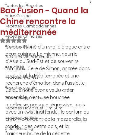
Toutes les Recettes
Bao Fusion - Quand la
Autre Cuisine
Chine rencontre la
Recettes Cambodgiennes
méditerranée
Recettes Chinoises
Noté NaN étoiles sur 5.
Recettes Thaï
Ce bao est né d’un vrai dialogue entre 
deux cuisines. La mienne, nourrie 
Recettes Vietnamiennes
d’Asie du Sud-Est et de souvenirs 
Actualités
familiaux. Celle de Simon, ancrée dans 
le végétal, la Méditerranée et une 
Recettes express
recherche d’émotion dans l’assiette.
Recettes veggie
Ce que nous avons voulu créer 
ensemble, c’est une bouchée 
Recettes gluten-free
moelleuse, presque régressive, mais 
Recettes Raviolis et Dim Sum
avec un twist inattendu : le parfum du 
Recettes de fête
citron, le fondant de la mozzarella, la 
rondeur des petits pois, et la 
Club Mama Ly
fraîcheur brute de la cébette.