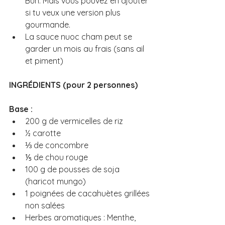
Bun. Mais vous pouvez en ajouter 
si tu veux une version plus 
gourmande.
La sauce nuoc cham peut se 
garder un mois au frais (sans ail 
et piment)
INGRÉDIENTS (pour 2 personnes)
Base :
200 g de vermicelles de riz
½ carotte
⅓ de concombre
⅕ de chou rouge
100 g de pousses de soja 
(haricot mungo)
1 poignées de cacahuètes grillées 
non salées
Herbes aromatiques : Menthe, 