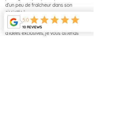
d’un peu de fraîcheur dans son 
assiette !
✨ Et si vous voulez encore plus 
d’idées exclusives, je vous attends 
dans le 
Club Mama Ly
, avec deux 
recettes inédites par mois rien que 
pour vous.
https://youtu.be/9ksrIVv0tpw
bo bun
cuisine vietnamienne
ga bun