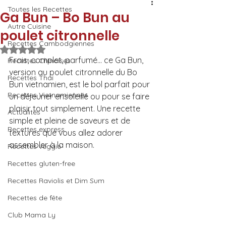
Toutes les Recettes
Ga Bun – Bo Bun au
Autre Cuisine
poulet citronnelle
Recettes Cambodgiennes
Noté NaN étoiles sur 5.
Frais, complet, parfumé… ce Ga Bun, 
Recettes Chinoises
version au poulet citronnelle du Bo 
Recettes Thaï
Bun vietnamien, est le bol parfait pour 
Recettes Vietnamiennes
un déjeuner ensoleillé ou pour se faire 
plaisir tout simplement. Une recette 
Actualités
simple et pleine de saveurs et de 
Recettes express
textures que vous allez adorer 
assembler à la maison.
Recettes veggie
Recettes gluten-free
Recettes Raviolis et Dim Sum
Recettes de fête
Club Mama Ly