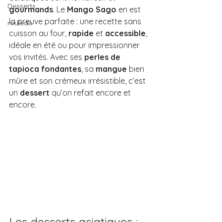
Desserts
gourmands
. Le 
Mango Sago
 en est 
la preuve parfaite : une recette sans 
rouleau
cuisson au four, 
rapide
 et 
accessible
, 
idéale en été ou pour impressionner 
vos invités. Avec ses 
perles de 
tapioca fondantes
, sa 
mangue
 bien 
mûre et son crémeux irrésistible, c’est 
un 
dessert
 qu’on refait encore et 
encore.
Les desserts asiatiques : 