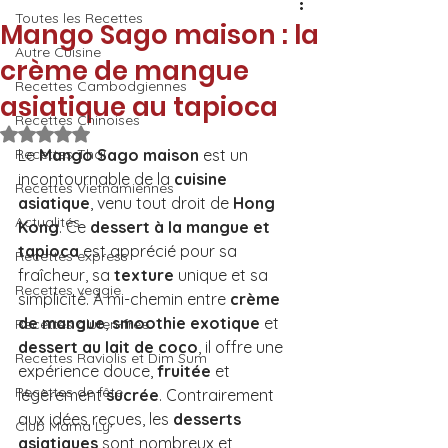
Toutes les Recettes
Mango Sago maison : la
Autre Cuisine
crème de mangue
Recettes Cambodgiennes
asiatique au tapioca
Recettes Chinoises
Noté NaN étoiles sur 5.
Recettes Thaï
Le 
Mango Sago maison
 est un 
incontournable de la 
cuisine 
Recettes Vietnamiennes
asiatique
, venu tout droit de 
Hong 
Actualités
Kong
. Ce 
dessert à la mangue et 
tapioca
 est apprécié pour sa 
Recettes express
fraîcheur, sa 
texture
 unique et sa 
Recettes veggie
simplicité. À mi-chemin entre 
crème 
de mangue
, 
smoothie exotique
 et 
Recettes gluten-free
dessert au lait de coco
, il offre une 
Recettes Raviolis et Dim Sum
expérience douce, 
fruitée
 et 
Recettes de fête
légèrement 
sucrée
. Contrairement 
aux idées reçues, les 
desserts 
Club Mama Ly
asiatiques
 sont nombreux et 