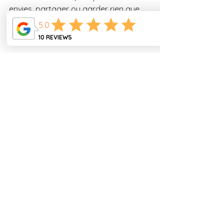
envies, partager ou garder rien que 
pour vous. Et si vous l’essayez, 
surtout… dites-le-moi !
Je suis toujours ravie de vous lire, de 
voir vos photos, de répondre à vos 
questions. Et si cette recette vous a 
plu, vous pouvez vous abonner à la 
newsletter, rejoindre le Club Mama Ly, 
ou simplement laisser un 
commentaire ici en bas du blog.
https://youtu.be/KlyDxKAhgoY