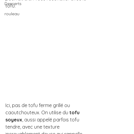
Desserts
tofu.
rouleau
Ici, pas de tofu ferme grillé ou 
caoutchouteux. On utilise du 
tofu 
soyeux
, aussi appelé parfois tofu 
tendre, avec une texture 
incroyablement douce qui rappelle 