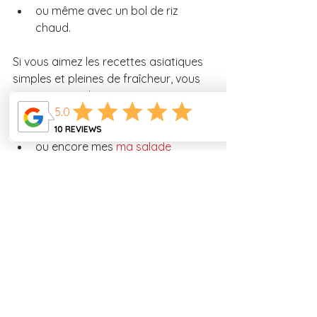
ou même avec un bol de riz 
chaud.
Si vous aimez les recettes asiatiques 
simples et pleines de fraîcheur, vous 
pouvez aussi découvrir :
mon 
loc lac et son riz à la tomate
mes 
nouilles dan dan
ou encore mes 
ma salade 
croquante asiatique 
https://youtu.be/OSMcxUwiEO4