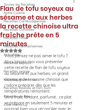
Toutes les Recettes
Flan de tofu soyeux au
Autre Cuisine
sésame et aux herbes
Recettes Cambodgiennes
la recette chinoise ultra
Recettes Chinoises
fraîche prête en 5
Recettes Thaï
minutes
Recettes Vietnamiennes
Noté NaN étoiles sur 5.
Actualités
Vous pensez ne pas aimer le tofu ? 
Alors laissez-moi vous présenter 
Recettes express
cette recette de flan de tofu soyeux 
Recettes veggie
au sésame et aux herbes, un grand 
classique de la cuisine chinoise que 
Recettes gluten-free
j’adore préparer dès que les 
Recettes Raviolis et Dim Sum
températures remontent.
Recettes de fête
Ultra frais, fondant, parfumé… ce plat 
se prépare en seulement 5 minutes et 
Club Mama Ly
pourrait bien vous réconcilier avec le 