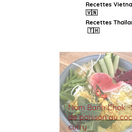
Recettes Vietn
🇻🇳
Recettes Thaïla
🇹🇭
Nom Banh Chok -
de poisson au coc
curry