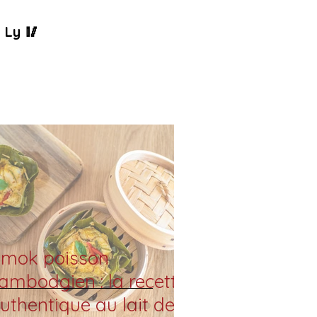
 Ly 🥢
mok poisson
ambodgien : la recette
uthentique au lait de