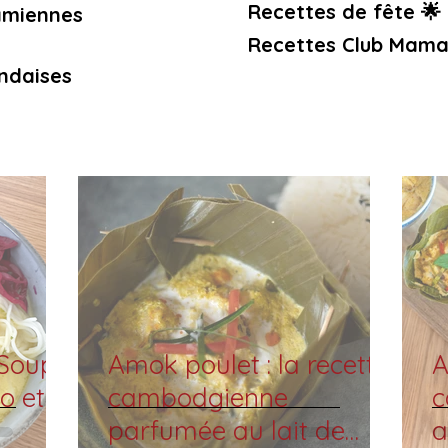
Recettes de fête 🌟
amiennes
Recettes Club Mama
ndaises
Soupe
Amok poulet : la recette
A
o et
cambodgienne
c
parfumée au lait de
a