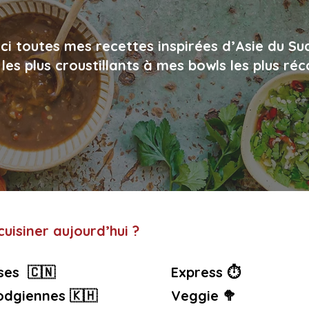
ci toutes mes recettes inspirées d’Asie du Su
les plus croustillants à mes bowls les plus ré
uisiner aujourd’hui ?
ses 🇨🇳
Express ⏱️
dgiennes 🇰🇭
Veggie 🥦