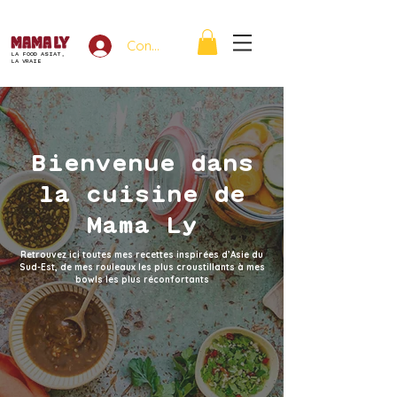
Connexion
LA FOOD ASIAT,
LA VRAIE
Bienvenue dans
la cuisine de
Mama Ly
Retrouvez ici toutes mes recettes inspirées d’Asie du
Sud-Est, de mes rouleaux les plus croustillants à mes
bowls les plus réconfortants