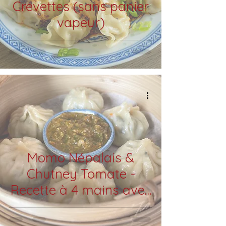
Crevettes (sans panier
vapeur)
Momo Népalais &
Chutney Tomate -
Recette à 4 mains avec
Natacha Comar