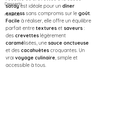
Desserts
satay
 est idéale pour un 
dîner 
express
 sans compromis sur le 
goût
. 
rouleau
Facile
 à réaliser, elle offre un équilibre 
parfait entre 
textures
 et 
saveurs
 : 
des 
crevettes
 légèrement 
caramé
lisées, une 
sauce onctueuse 
et des 
cacahuètes
 croquantes. Un 
vrai 
voyage culinaire
, simple et 
accessible à tous.