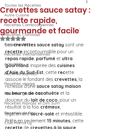
Toutes les Recettes
Crevettes sauce satay :
Autre Cuisine
recette rapide,
Recettes Cambodgiennes
gourmande et facile
Recettes Chinoises
Noté NaN étoiles sur 5.
Recettes Thaï
Les 
crevettes sauce satay
 sont une 
recette
 incontournable pour un 
Recettes Vietnamiennes
repas rapide
, 
parfumé
 et 
ultra 
Actualités
gourmand
. Inspirée des 
cuisines 
d’Asie du Sud-Est
, cette 
rec
ette 
Recettes express
associe le fondant des 
crevettes
, la 
Recettes veggie
richesse d’une 
sauce satay maison 
au beurre de cacahuète
 et la 
Recettes gluten-free
douceur du 
lait de coco
, pour un 
Recettes Raviolis et Dim Sum
résultat à la fois 
crémeux
, 
Recettes de fête
légèrement 
sucré-salé
 et irrésistible. 
Prête en seulement 
15 minutes
, cette 
Club Mama Ly
recette
 de 
crevettes à la sauce 