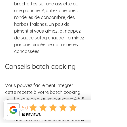
brochettes sur une assiette ou 
une planche. Ajoutez quelques 
rondelles de concombre, des 
herbes fraîches, un peu de 
piment si vous aimez, et nappez 
de sauce satay chaude. Terminez 
par une pincée de cacahuètes 
concassées.
Conseils batch cooking
Vous pouvez facilement intégrer 
cette recette à votre batch cooking :
La sauce satay se conserve 4 à 5 
jours au frais dans un pot fermé. 
Réchauffez-la doucement à feu 
doux avec un peu d’eau ou de lait 
de coco.