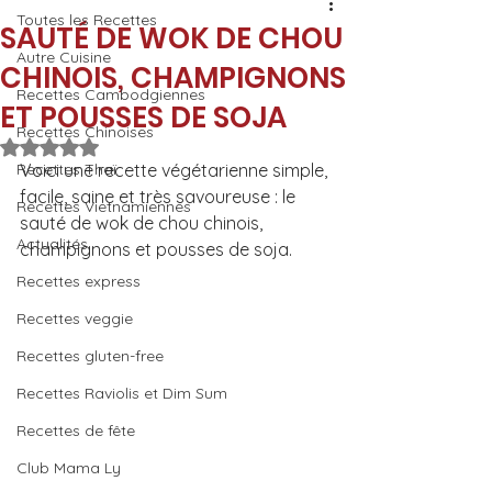
Toutes les Recettes
SAUTÉ DE WOK DE CHOU
Autre Cuisine
CHINOIS, CHAMPIGNONS
Recettes Cambodgiennes
ET POUSSES DE SOJA
Recettes Chinoises
Noté NaN étoiles sur 5.
Recettes Thaï
Voici une recette végétarienne simple, 
facile, saine et très savoureuse : le 
Recettes Vietnamiennes
sauté de wok de chou chinois, 
Actualités
champignons et pousses de soja. 
Recettes express
Recettes veggie
Recettes gluten-free
Recettes Raviolis et Dim Sum
Recettes de fête
Club Mama Ly