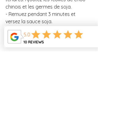
chinois et les germes de soja. 
- Remuez pendant 3 minutes et 
versez la sauce soja. 
- Éteignez le feu et versez l'huile de 
sésame. Mélangez. 
#cuisinechinoise
#recettechinoise
#recettefacile
#cuisinefacile
#cuisinerapide
#cuisineauthentique
#recetteveggie
#recettevegetarienne
#recettesaine
Recettes Chinoises