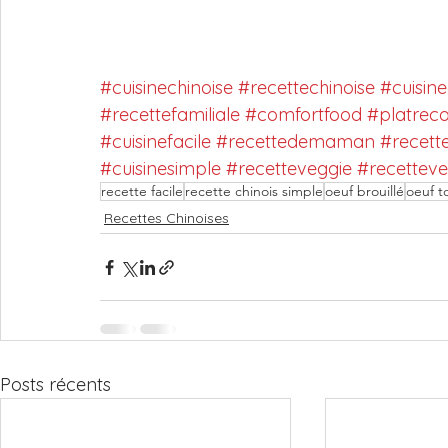
#cuisinechinoise
#recettechinoise
#cuisine
#recettefamiliale
#comfortfood
#platreco
#cuisinefacile
#recettedemaman
#recet
#cuisinesimple
#recetteveggie
#recetteve
recette facile
recette chinois simple
oeuf brouillé
oeuf t
Recettes Chinoises
Posts récents