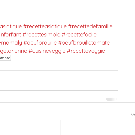
asiatique
#recetteasiatique
#recettedefamille
nforfant
#recettesimple
#recettefacile
temamaly
#oeufbrouillé
#oeufbrouillétomate
getarienne
#cuisineveggie
#recetteveggie
omate
Vo