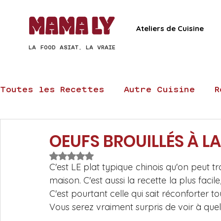
Ateliers de Cuisine
LA FOOD ASIAT, LA VRAIE
Toutes les Recettes
Autre Cuisine
R
Recettes Chinoises
Recettes Thaï
OEUFS BROUILLÉS À L
Noté NaN étoiles sur 5.
C'est LE plat typique chinois qu'on peut t
Recettes express
Recettes veggie
maison. C'est aussi la recette la plus facile
C'est pourtant celle qui sait réconforter 
Vous serez vraiment surpris de voir à quel 
Recettes Raviolis et Dim Sum
Recet