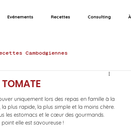
Evénements
Recettes
Consulting
À
ecettes Cambodgiennes
Recettes Vietnamiennes
Actualités
A TOMATE
rouver uniquement lors des repas en famille à la 
Recettes gluten-free
, la plus rapide, la plus simple et la moins chère. 
tous les estomacs et le cœur des gourmands. 
point elle est savoureuse !
tes de fête
Club Mama Ly
Desserts