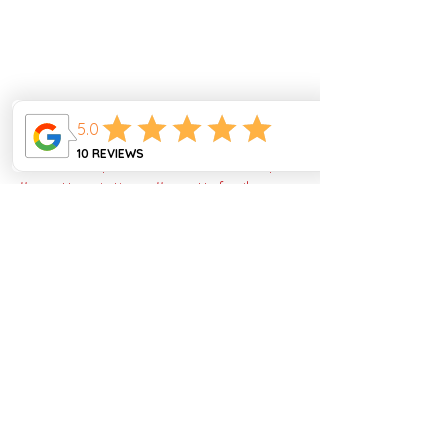
#cuisinechinoise
#recettechinoise
#sautédeboeuf
#sautédeboeuf
#wokboeufpoivron
#cuisineasiatique
#recetteasiatique
#recettefacile
#recetteauwok
#recettedefamille
#recettefamiliale
#chezmamaly
#mamaly
#recetteauthentique
#cuisineauthentique
#recetterapide
Recettes Chinoises