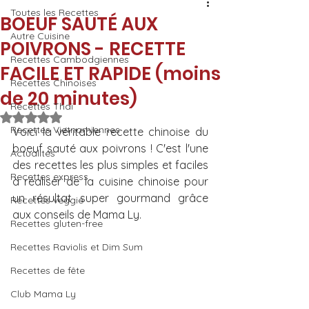
Toutes les Recettes
BOEUF SAUTÉ AUX
Autre Cuisine
POIVRONS - RECETTE
Recettes Cambodgiennes
FACILE ET RAPIDE (moins
Recettes Chinoises
de 20 minutes)
Recettes Thaï
Noté NaN étoiles sur 5.
Recettes Vietnamiennes
Voici la véritable recette chinoise du 
boeuf sauté aux poivrons ! C'est l'une 
Actualités
des recettes les plus simples et faciles 
Recettes express
à réaliser de la cuisine chinoise pour 
un résultat super gourmand grâce 
Recettes veggie
aux conseils de Mama Ly.
Recettes gluten-free
Recettes Raviolis et Dim Sum
Recettes de fête
Club Mama Ly