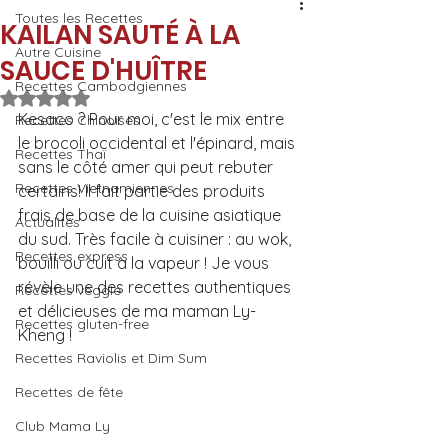
Toutes les Recettes
KAILAN SAUTÉ À LA
Autre Cuisine
SAUCE D'HUÎTRE
Recettes Cambodgiennes
Noté NaN étoiles sur 5.
Kesaco ? Pour moi, c'est le mix entre 
Recettes Chinoises
le brocoli occidental et l'épinard, mais 
Recettes Thaï
sans le côté amer qui peut rebuter 
Recettes Vietnamiennes
certains! Il fait partie des produits 
frais de base de la cuisine asiatique 
Actualités
du sud. Très facile à cuisiner : au wok, 
Recettes express
bouilli ou cuit à la vapeur ! Je vous 
révèle une des recettes authentiques 
Recettes veggie
et délicieuses de ma maman Ly-
Recettes gluten-free
Kheng ! 
Recettes Raviolis et Dim Sum
Recettes de fête
Club Mama Ly