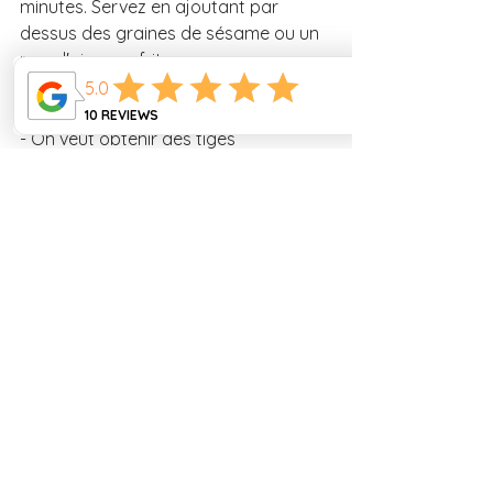
minutes. Servez en ajoutant par 
dessus des graines de sésame ou un 
peu d'oignons frits. 
Conseils : 
- On veut obtenir des tiges 
croquantes
En images, 
la recette
 : 
https://youtu.be/v5d70RQT8jU
#kailan
#gailan
#brocolichinois