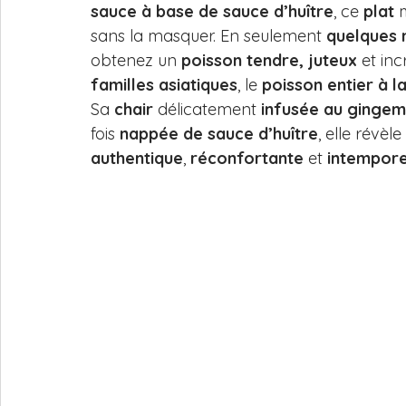
sauce à base de sauce d’huître
, ce 
plat
 
sans la masquer. En seulement 
quelques 
rouleau
obtenez un 
poisson tendre, juteux 
et in
familles asiatiques
, le 
poisson entier à l
Sa 
chair
 délicatement 
infusée au ginge
fois 
nappée de sauce d’huître
, elle révèle
authentique
, 
réconfortante
 et 
intempore