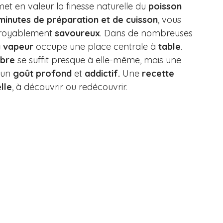
met en valeur la finesse naturelle du 
poisson
minutes de préparation et de cuisson
, vous 
croyablement 
savoureux
. Dans de nombreuses 
a vapeur
 occupe une place centrale à 
table
. 
mbre
 se suffit presque à elle-même, mais une 
 un 
goût profond 
et
 addictif.
 Une 
recette 
lle
, à découvrir ou redécouvrir.