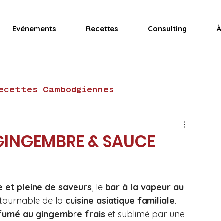
Evénements
Recettes
Consulting
À
ecettes Cambodgiennes
Recettes Vietnamiennes
Actualités
 GINGEMBRE & SAUCE
Recettes gluten-free
e et pleine de saveurs
, le 
bar à la vapeur au 
ntournable de la 
cuisine asiatique familiale
. 
tes de fête
Club Mama Ly
Desserts
fumé au gingembre frais 
et sublimé par une 