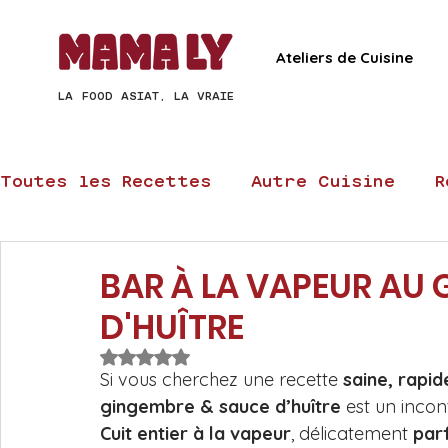
Ateliers de Cuisine
LA FOOD ASIAT, LA VRAIE
Toutes les Recettes
Autre Cuisine
R
Recettes Chinoises
Recettes Thaï
BAR À LA VAPEUR AU
D'HUÎTRE
Recettes express
Recettes veggie
Noté NaN étoiles sur 5.
Si vous cherchez une recette 
saine, rapid
gingembre & sauce d’huître
 est un inco
Recettes Raviolis et Dim Sum
Recet
Cuit entier à la vapeur
, délicatement 
par